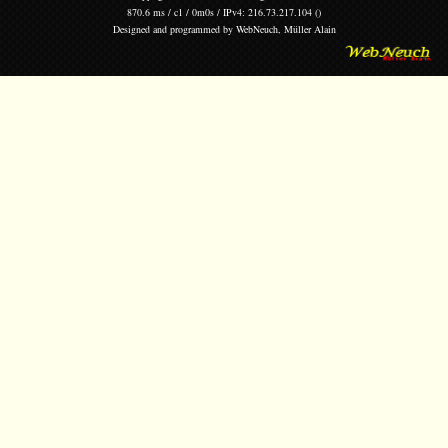
870.6 ms / c1 / 0m0s / IPv4: 216.73.217.104 ()
Designed and programmed by
WebNeuch, Müller Alain